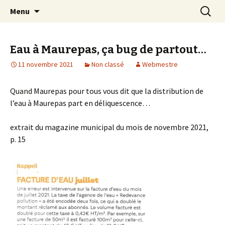
Association pour une alternative citoyenne
Aller
Recherc
Maurepas Pour Tous
Menu
au
contenu
Eau à Maurepas, ça bug de partout…
11 novembre 2021
Non classé
Webmestre
Quand Maurepas pour tous vous dit que la distribution de
l’eau à Maurepas part en déliquescence…
extrait du magazine municipal du mois de novembre 2021,
p. 15