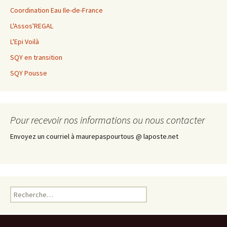
Coordination Eau Ile-de-France
L'Assos'REGAL
L'Epi Voilà
SQY en transition
SQY Pousse
Pour recevoir nos informations ou nous contacter
Envoyez un courriel à maurepaspourtous @ laposte.net
R
e
c
h